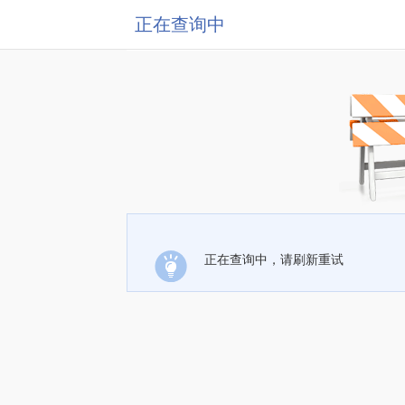
正在查询中
正在查询中，请刷新重试