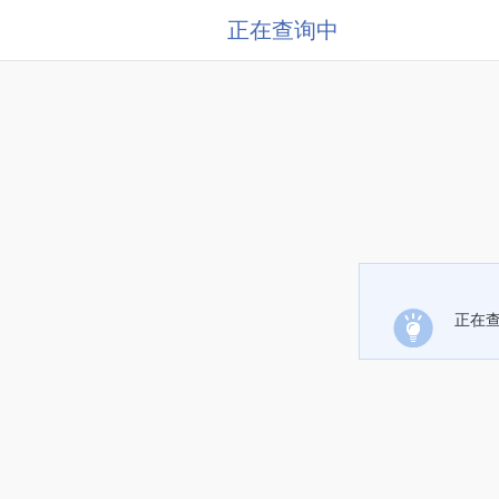
正在查询中
正在